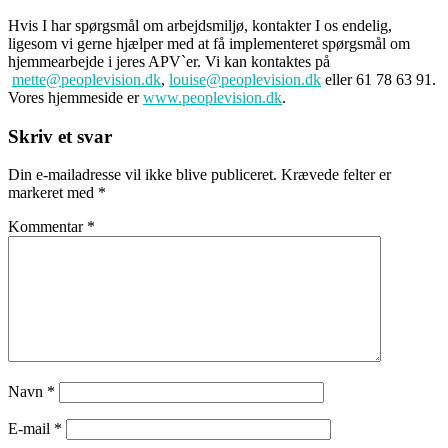
Hvis I har spørgsmål om arbejdsmiljø, kontakter I os endelig,
ligesom vi gerne hjælper med at få implementeret spørgsmål om
hjemmearbejde i jeres APV`er. Vi kan kontaktes på
mette@peoplevision.dk
,
louise@peoplevision.dk
eller 61 78 63 91.
Vores hjemmeside er
www.peoplevision.dk
.
Skriv et svar
Din e-mailadresse vil ikke blive publiceret.
Krævede felter er
markeret med
*
Kommentar
*
Navn
*
E-mail
*