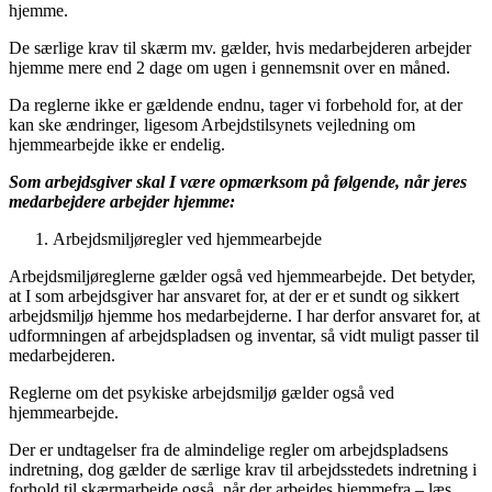
hjemme.
De særlige krav til skærm mv. gælder, hvis medarbejderen arbejder
hjemme mere end 2 dage om ugen i gennemsnit over en måned.
Da reglerne ikke er gældende endnu, tager vi forbehold for, at der
kan ske ændringer, ligesom Arbejdstilsynets vejledning om
hjemmearbejde ikke er endelig.
Som arbejdsgiver skal I være opmærksom på følgende, når jeres
medarbejdere arbejder hjemme:
Arbejdsmiljøregler ved hjemmearbejde
Arbejdsmiljøreglerne gælder også ved hjemmearbejde. Det betyder,
at I som arbejdsgiver har ansvaret for, at der er et sundt og sikkert
arbejdsmiljø hjemme hos medarbejderne. I har derfor ansvaret for, at
udformningen af arbejdspladsen og inventar, så vidt muligt passer til
medarbejderen.
Reglerne om det psykiske arbejdsmiljø gælder også ved
hjemmearbejde.
Der er undtagelser fra de almindelige regler om arbejdspladsens
indretning, dog gælder de særlige krav til arbejdsstedets indretning i
forhold til skærmarbejde også, når der arbejdes hjemmefra – læs