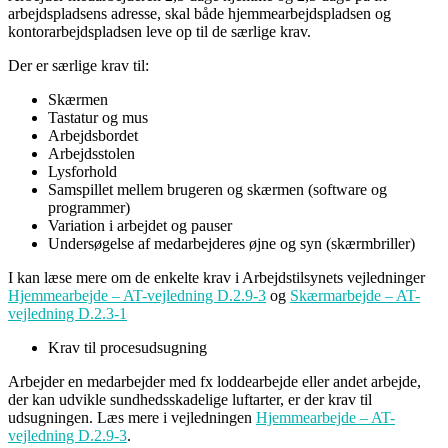
arbejdspladsens adresse, skal både hjemmearbejdspladsen og
kontorarbejdspladsen leve op til de særlige krav.
Der er særlige krav til:
Skærmen
Tastatur og mus
Arbejdsbordet
Arbejdsstolen
Lysforhold
Samspillet mellem brugeren og skærmen (software og
programmer)
Variation i arbejdet og pauser
Undersøgelse af medarbejderes øjne og syn (skærmbriller)
I kan læse mere om de enkelte krav i Arbejdstilsynets vejledninger
Hjemmearbejde – AT-vejledning D.2.9-3
og
Skærmarbejde – AT-
vejledning D.2.3-1
Krav til procesudsugning
Arbejder en medarbejder med fx loddearbejde eller andet arbejde,
der kan udvikle sundhedsskadelige luftarter, er der krav til
udsugningen. Læs mere i vejledningen
Hjemmearbejde – AT-
vejledning D.2.9-3
.