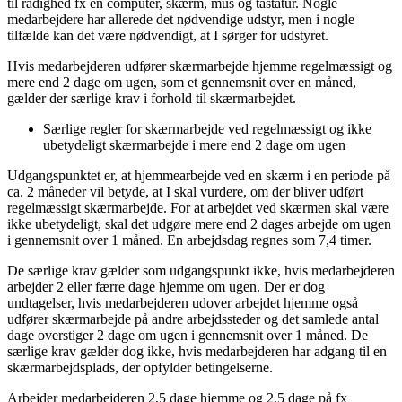
til rådighed fx en computer, skærm, mus og tastatur. Nogle
medarbejdere har allerede det nødvendige udstyr, men i nogle
tilfælde kan det være nødvendigt, at I sørger for udstyret.
Hvis medarbejderen udfører skærmarbejde hjemme regelmæssigt og
mere end 2 dage om ugen, som et gennemsnit over en måned,
gælder der særlige krav i forhold til skærmarbejdet.
Særlige regler for skærmarbejde ved regelmæssigt og ikke
ubetydeligt skærmarbejde i mere end 2 dage om ugen
Udgangspunktet er, at hjemmearbejde ved en skærm i en periode på
ca. 2 måneder vil betyde, at I skal vurdere, om der bliver udført
regelmæssigt skærmarbejde. For at arbejdet ved skærmen skal være
ikke ubetydeligt, skal det udgøre mere end 2 dages arbejde om ugen
i gennemsnit over 1 måned. En arbejdsdag regnes som 7,4 timer.
De særlige krav gælder som udgangspunkt ikke, hvis medarbejderen
arbejder 2 eller færre dage hjemme om ugen. Der er dog
undtagelser, hvis medarbejderen udover arbejdet hjemme også
udfører skærmarbejde på andre arbejdssteder og det samlede antal
dage overstiger 2 dage om ugen i gennemsnit over 1 måned. De
særlige krav gælder dog ikke, hvis medarbejderen har adgang til en
skærmarbejdsplads, der opfylder betingelserne.
Arbejder medarbejderen 2,5 dage hjemme og 2,5 dage på fx