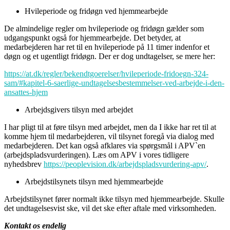
Hvileperiode og fridøgn ved hjemmearbejde
De almindelige regler om hvileperiode og fridøgn gælder som
udgangspunkt også for hjemmearbejde. Det betyder, at
medarbejderen har ret til en hvileperiode på 11 timer indenfor et
døgn og et ugentligt fridøgn. Der er dog undtagelser, se mere her:
https://at.dk/regler/bekendtgoerelser/hvileperiode-fridoegn-324-
sam/#kapitel-6-saerlige-undtagelsesbestemmelser-ved-arbejde-i-den-
ansattes-hjem
Arbejdsgivers tilsyn med arbejdet
I har pligt til at føre tilsyn med arbejdet, men da I ikke har ret til at
komme hjem til medarbejderen, vil tilsynet foregå via dialog med
medarbejderen. Det kan også afklares via spørgsmål i APV`en
(arbejdspladsvurderingen). Læs om APV i vores tidligere
nyhedsbrev
https://peoplevision.dk/arbejdspladsvurdering-apv/
.
Arbejdstilsynets tilsyn med hjemmearbejde
Arbejdstilsynet fører normalt ikke tilsyn med hjemmearbejde. Skulle
det undtagelsesvist ske, vil det ske efter aftale med virksomheden.
Kontakt os endelig