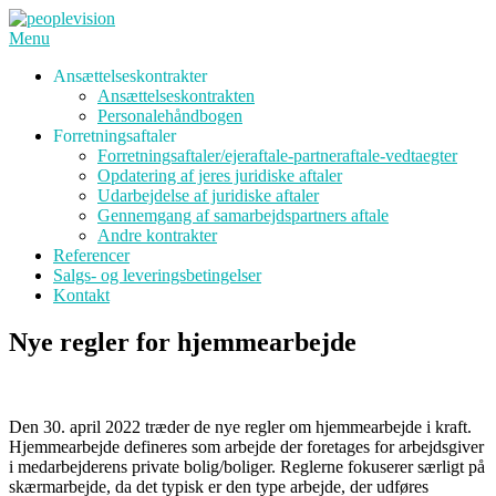
Spring
til
Menu
indhold
Ansættelseskontrakter
Ansættelseskontrakten
Personalehåndbogen
Forretningsaftaler
Forretningsaftaler/ejeraftale-partneraftale-vedtaegter
Opdatering af jeres juridiske aftaler
Udarbejdelse af juridiske aftaler
Gennemgang af samarbejdspartners aftale
Andre kontrakter
Referencer
Salgs- og leveringsbetingelser
Kontakt
Nye regler for hjemmearbejde
Den 30. april 2022 træder de nye regler om hjemmearbejde i kraft.
Hjemmearbejde defineres som arbejde der foretages for arbejdsgiver
i medarbejderens private bolig/boliger. Reglerne fokuserer særligt på
skærmarbejde, da det typisk er den type arbejde, der udføres