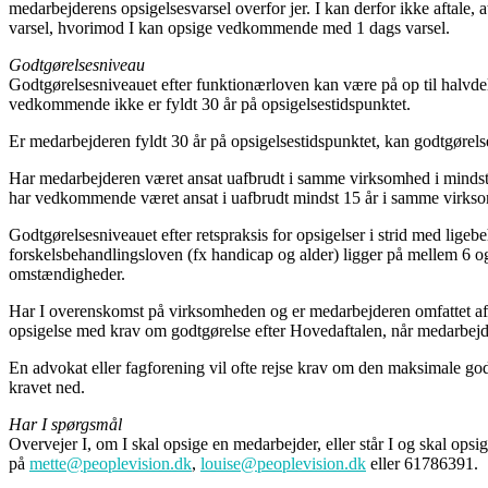
medarbejderens opsigelsesvarsel overfor jer. I kan derfor ikke aftale,
varsel, hvorimod I kan opsige vedkommende med 1 dags varsel.
Godtgørelsesniveau
Godtgørelsesniveauet efter funktionærloven kan være på op til halvde
vedkommende ikke er fyldt 30 år på opsigelsestidspunktet.
Er medarbejderen fyldt 30 år på opsigelsestidspunktet, kan godtgørels
Har medarbejderen været ansat uafbrudt i samme virksomhed i mindst 
har vedkommende været ansat i uafbrudt mindst 15 år i samme virkso
Godtgørelsesniveauet efter retspraksis for opsigelser i strid med ligeb
forskelsbehandlingsloven (fx handicap og alder) ligger på mellem 6 og
omstændigheder.
Har I overenskomst på virksomheden og er medarbejderen omfattet a
opsigelse med krav om godtgørelse efter Hovedaftalen, når medarbejd
En advokat eller fagforening vil ofte rejse krav om den maksimale godt
kravet ned.
Har I spørgsmål
Overvejer I, om I skal opsige en medarbejder, eller står I og skal opsi
på
mette@peoplevision.dk
,
louise@peoplevision.dk
eller 61786391.