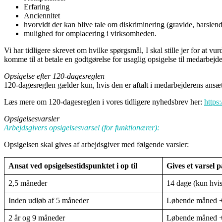
Erfaring
Anciennitet
hvorvidt der kan blive tale om diskriminering (gravide, barslend
mulighed for omplacering i virksomheden.
Vi har tidligere skrevet om hvilke spørgsmål, I skal stille jer for at vu
komme til at betale en godtgørelse for usaglig opsigelse til medarbejd
Opsigelse efter 120-dagesreglen
120-dagesreglen gælder kun, hvis den er aftalt i medarbejderens ansæt
Læs mere om 120-dagesreglen i vores tidligere nyhedsbrev her:
https
Opsigelsesvarsler
Arbejdsgivers opsigelsesvarsel (for funktionærer):
Opsigelsen skal gives af arbejdsgiver med følgende varsler:
Ansat ved opsigelsestidspunktet i op til
Gives et varsel p
2,5 måneder
14 dage (kun hvis 
Inden udløb af 5 måneder
Løbende måned 
2 år og 9 måneder
Løbende måned +