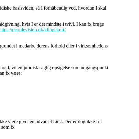
iske basisviden, så I forhåbentlig ved, hvordan I skal
rådgivning, hvis I er det mindste i tvivl. I kan fx bruge
https://peoplevision.dk/klippekort/
.
begrundet i medarbejderens forhold eller i virksomhedens
hold, vil en juridisk saglig opsigelse som udgangspunkt
kan fx være:
ke være givet en advarsel først. Der er dog ikke frit
d som fx