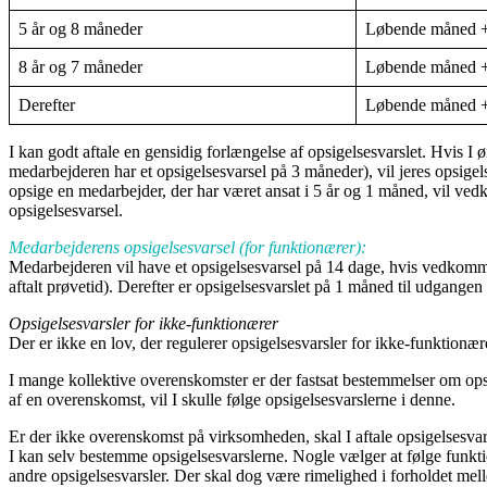
5 år og 8 måneder
Løbende måned +
8 år og 7 måneder
Løbende måned +
Derefter
Løbende måned +
I kan godt aftale en gensidig forlængelse af opsigelsesvarslet. Hvis I
medarbejderen har et opsigelsesvarsel på 3 måneder), vil jeres opsigel
opsige en medarbejder, der har været ansat i 5 år og 1 måned, vil v
opsigelsesvarsel.
Medarbejderens opsigelsesvarsel (for funktionærer):
Medarbejderen vil have et opsigelsesvarsel på 14 dage, hvis vedkomme
aftalt prøvetid). Derefter er opsigelsesvarslet på 1 måned til udgange
Opsigelsesvarsler for ikke-funktionærer
Der er ikke en lov, der regulerer opsigelsesvarsler for ikke-funktionær
I mange kollektive overenskomster er der fastsat bestemmelser om opsi
af en overenskomst, vil I skulle følge opsigelsesvarslerne i denne.
Er der ikke overenskomst på virksomheden, skal I aftale opsigelsesva
I kan selv bestemme opsigelsesvarslerne. Nogle vælger at følge funktio
andre opsigelsesvarsler. Der skal dog være rimelighed i forholdet mel