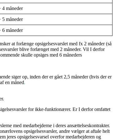
 4 måneder
 5 måneder
 6 måneder
 ønsker at forlænge opsigelsesvarslet med fx 2 måneder (så
sesvarsler blive forlænget med 2 måneder. Vil I derfor
edkommende skulle opsiges med 6 måneders
nde siger op, inden der er gået 2,5 måneder (hvis der er
n af en måned
.
er.
gelsesvarsler for ikke-funktionærer. Er I derfor omfattet
rslerne med medarbejderne i deres ansættelseskontrakter.
nærlovens opsigelsesvarsler, andre vælger at aftale helt
lem jeres opsigelsesvarsel overfor medarbejderen og