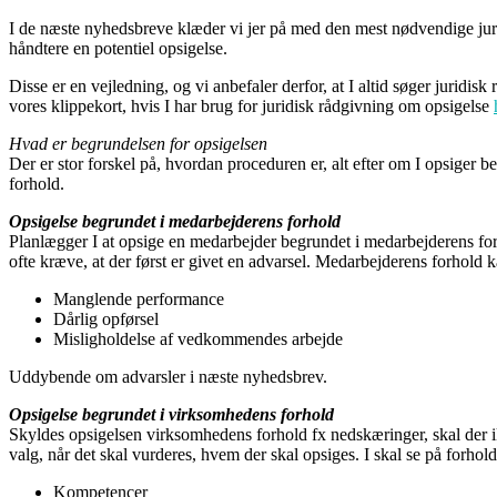
I de næste nyhedsbreve klæder vi jer på med den mest nødvendige jurid
håndtere en potentiel opsigelse.
Disse er en vejledning, og vi anbefaler derfor, at I altid søger juridisk 
vores klippekort, hvis I har brug for juridisk rådgivning om opsigelse
Hvad er begrundelsen for opsigelsen
Der er stor forskel på, hvordan proceduren er, alt efter om I opsiger 
forhold.
Opsigelse begrundet i medarbejderens forhold
Planlægger I at opsige en medarbejder begrundet i medarbejderens for
ofte kræve, at der først er givet en advarsel. Medarbejderens forhold 
Manglende performance
Dårlig opførsel
Misligholdelse af vedkommendes arbejde
Uddybende om advarsler i næste nyhedsbrev.
Opsigelse begrundet i virksomhedens forhold
Skyldes opsigelsen virksomhedens forhold fx nedskæringer, skal der ik
valg, når det skal vurderes, hvem der skal opsiges. I skal se på forhol
Kompetencer