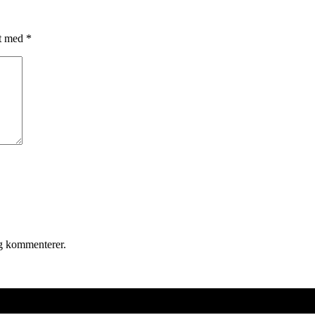
et med
*
eg kommenterer.