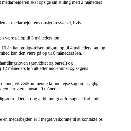
 at medarbejderen skal opsige sin stilling med 2 måneders
len af medarbejderens opsigelsesvarsel, hvis
en være på op til 3 måneders løn.
10 år, kan godtgørelsen udgøre op til 4 måneders løn, og
mhed kan den være på op til 6 måneders løn.
ehandlingsloven (graviditet og barsel) og
 12 måneders løn alt efter anciennitet og sagens
f denne, vil vedkommende kunne rejse sag om usaglig
eren har været ansat i 9 måneder.
gørelse. Det er dog altid muligt at forsøge at forhandle
ge en medarbejder, er I meget velkomne til at kontakte os