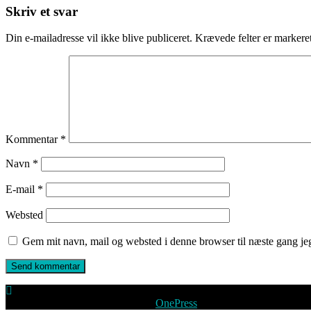
Skriv et svar
Din e-mailadresse vil ikke blive publiceret.
Krævede felter er marker
Kommentar
*
Navn
*
E-mail
*
Websted
Gem mit navn, mail og websted i denne browser til næste gang j
Copyright © 2026 peoplevision
–
OnePress
tema af FameThemes