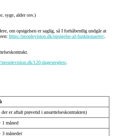
e, syge, alder osv.)
rdere, om opsigelsen er saglig, så I forhåbentlig undgår at
eren:
https://peoplevision.dk/opsigelse-af-funktionaerer/
.
telseskontrakt.
://peoplevision.dk/120-dagesreglen/
.
å
der er aftalt prøvetid i ansættelseskontrakten)
+ 1 måned
 3 måneder