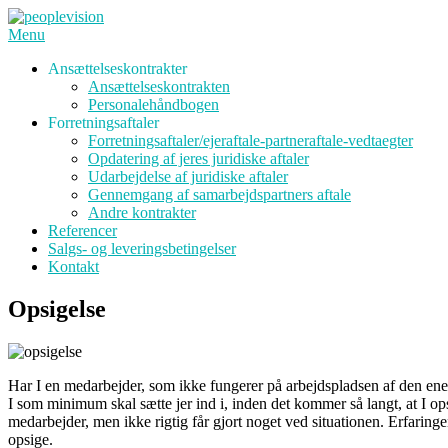
Spring
til
Menu
indhold
Ansættelseskontrakter
Ansættelseskontrakten
Personalehåndbogen
Forretningsaftaler
Forretningsaftaler/ejeraftale-partneraftale-vedtaegter
Opdatering af jeres juridiske aftaler
Udarbejdelse af juridiske aftaler
Gennemgang af samarbejdspartners aftale
Andre kontrakter
Referencer
Salgs- og leveringsbetingelser
Kontakt
Opsigelse
Har I en medarbejder, som ikke fungerer på arbejdspladsen af den ene 
I som minimum skal sætte jer ind i, inden det kommer så langt, at I opsi
medarbejder, men ikke rigtig får gjort noget ved situationen. Erfaringen 
opsige.