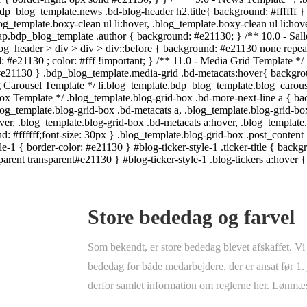
Store bededag og farvel
Som bekendt, er store bededag blevet afskaffet. Vi
bededag for både medarbejdere, der er ansat før 1.
derfor samlet information om reglerne her. Lønm