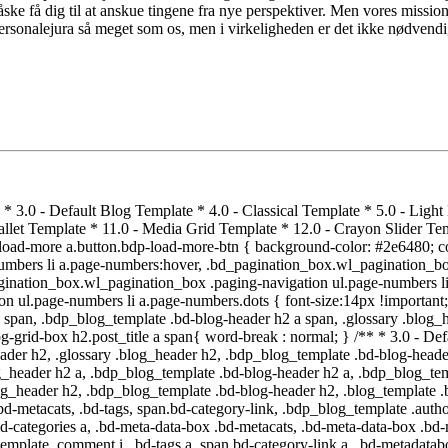
ke få dig til at anskue tingene fra nye perspektiver. Men vores mission
ke personalejura så meget som os, men i virkeligheden er det ikke nødvendi
emplate .bd-meta-data-box .bd-metacats, .bd-meta-data-box .bd-metacats a, .bd-meta-data-box .bd-metacomments a, .bdp_blog_template.box-template .bd-tags, .bdp_blog_template .datetime, .bdp_blog_template .link-lable, .bdp_blog_template .post-date .bdp_blog_template .bd_ad_container p, .blog_template .bd_ad_container, .bdp_blog_template .post-date, .bdp_blog_template .post-comment span { font-size:14px; } .bdp_blog_template .date, .bdp_blog_template .comment, .bdp_blog_template .author .bd-icon-author, .bdp_blog_template .author, .bdp_blog_template.news .post-content-div .post_cat_tag > span i , .bdp_blog_template .post-by, .bdp_blog_template .bd-categories i, .bdp_blog_template .bd-metacats i, .bdp_blog_template .category-link i, .bdp_blog_template .bd-tags i, .bdp_blog_template .bd-metacomments, .bdp_blog_template .date_wrap i, .bdp_blog_template .post-date, .bdp_blog_template .link-lable, .bdp_blog_template .datetime, .bdp_blog_template.glossary .post-author span, .bdp_blog_template .post_content-inner p, .bdp_blog_template .post_content, .bdp_blog_template .tags i { color:#333333; } .bdp_blog_template .bd-meta-data-box { color:#333333; } .bd-metadatabox { color:#333333; } .bd-link-label { color:#333333; } .bdp_blog_template a.bd-more-tag { background-color: #2e6480!important; color: #a3a3a3!important; } .bdp_blog_template a.bd-more-tag:hover { background-color: #a3a3a3!important; color: #2e6480!important; } .bdp_blog_template i { font-style: normal !important; } .bd-tags, span.bd-category-link, .bdp_blog_template .bd-categories, .bd-meta-data-box .bd-metacats, .bd-meta-data-box .bd-metacats a, .bd-meta-data-box .bd-metacomments a, .bdp_blog_template .bd-categories a, .bd-post-content a, .bd-tags a, span.bd-category-link a, .bdp_blog_template .tags, .bdp_blog_template a { color:#555555 !important; font-weight: normal !important; } .bd-meta-data-box .bd-metacats a:hover, .bd-meta-data-box .bd-metacomments a:hover, .bdp_blog_template .bd-categories a:hover, .spektrum .post-bottom .bd-categories a:hover, .bd-post-content a:hover, .bd-tags a:hover, span.bd-category-link a:hover, .bdp_blog_template a:hover, .bd-post-content a:hover { color:#000000 !important; } .bdp_blog_template.evolution, .bdp_blog_template.lightbreeze { background: #e21130; } .bdp_blog_template.evolution:hover, .bdp_blog_template.lightbreeze:hover { background: #d8d8d8; } /** * 4.0 - Classical Template */ .bdp_blog_template.classical .bd-blog-header .bd-tags { color: #555555; } /** * 5.0 - Light Breeze Template */ /** * 6.0 - Spektrum Template */ .bdp_blog_template.spektrum .bd-blog-header { background:#ffffff; } .spektrum .date { background-color: #333333; } .spektrum .post-bottom .bd-categories a { color: #555555; } .spektrum .details a { color :#a3a3a3 !important; font-size:14px; } .spektrum .details a:hover { color :#2e6480; } /** * 7.0 - Evolution Template */ /** * 8.0 - Timeline Template */ .timeline_bg_wrap:before { background: none repeat scroll 0 0 #e21130; } .bd-datetime, .timeline_year span.year_wrap { background: none repeat scroll 0 0 #e21130; } .bdp_blog_template.timeline .post_hentry > p > i { background: #e21130; } .bdp_blog_template.timeline:nth-child(2n+1) .post_content_wrap:before, .bdp_blog_template.timeline:nth-child(2n+1) .post_content_wrap:after { border-left: 8px sol