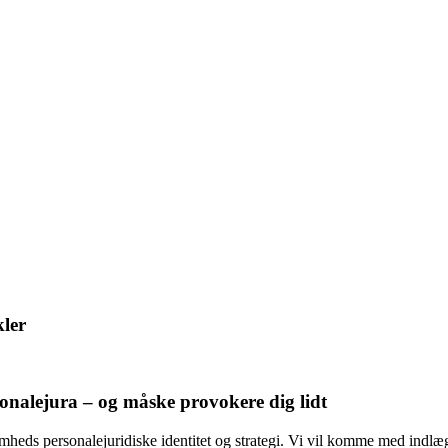
kler
sonalejura – og måske provokere dig lidt
somheds personalejuridiske identitet og strategi. Vi vil komme med indl