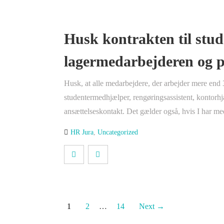
Husk kontrakten til stu
lagermedarbejderen og p
Husk, at alle medarbejdere, der arbejder mere end
studentermedhjælper, rengøringsassistent, kontorhjæ
ansættelseskontakt. Det gælder også, hvis I har me
HR Jura
,
Uncategorized
1
2
…
14
Next →