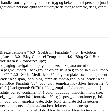
 handler om at gøre dig lidt mere tryg og bekendt med personalejura i
gt at elske personalejura for at udnytte de mange fordele, det giver at
id #e21130; } .rtl .bdp_blog_template.timeline:nth-child(2n+1) .post_content_wrap:before, .rtl .bdp_blog_template.timeline:nth-child(2n+1) .post_content_wrap:after { border-right: 8px solid #e21130; } .bdp_blog_template.timeline:nth-child(2n) .post_content_wrap:before, .bdp_blog_template.timeline:nth-child(2n) .post_content_wrap:after { border-right: 8px solid #e21130; } .rtl .bdp_blog_template.timeline:nth-child(2n) .post_content_wrap:before, .rtl .bdp_blog_template.timeline:nth-child(2n) .post_content_wrap:after { border-left: 8px solid #e21130; } .post_content_wrap { border:1px solid #e21130; } .bdp_blog_template .post_content_wrap .blog_footer { border-top: 1px solid #e21130 ; } .bdp_blog_template .post-icon { background:#ffffff; } .bdp_blog_template.timeline .desc h3 a{ color: #333333 !important; background:#ffffff !important; font-size: 30px; } /*media query*/ @media screen and (max-width: 991px) { .bdp_blog_template.timeline:nth-child(2n+1) .post_content_wrap:before, .bdp_blog_template.timeline:nth-child(2n+1) .post_content_wrap:after { border-right: 8px solid #e21130; } } /** * 9.0 - News Template */ .bdp_blog_template.news .bd-blog-header h2.title a{ color: #333333; font-size: 30px; } /* .blog_template.boxy-clean .blog_header h2, */ .bdp_blog_template.news .bd-blog-header h2.title{ background: #ffffff } .bdp_blog_template.news { background-color: #e21130 } .bdp_blog_template.news a.bd-more-tag{ float: right !important; } .blog_template.boxy-clean ul li:hover, .blog_template.boxy-clean ul li:hover .blog_header h2 { background: #d8d8d8; } .glossary .post_content-inner { border-color: #e21130; } .blog_template.boxy-clean .blog_wrap.bdp_blog_template .author { background: #e21130; } /** 10.0 - Sallet Template */ .bdp_blog_template.sallet_slider .blog_header > div > div > div { background: #ffffff; } .bdp_blog_template.sallet_slider .blog_header > div > div > div::before { background: #e21130 none repeat scroll 0 0; } .bdp_blog_template.sallet_slider.right { background: #e21130 ; } .blog_template.sallet_slider .category-link a { background: #e21130 ; color: #fff !important; } /** 11.0 - Media Grid Template */ .bdp_blog_template.media-grid .blog_header h2 a { background: #ffffff } .bdp_blog_template.media-grid .bd-metacats { background: #e21130 } .bdp_blog_template.media-grid .bd-metacats:hover{ background: #d8d8d8 } .bdp_blog_template.media-grid .post-meta .postdate { font-size: 14px } /** 12.0 - Crayon Slider Template */ /** 13.0 - Blog Carousel Template */ li.blog_template.bdp_blog_template.blog_carousel { background: #e21130 } .blog_template.blog_carousel .blog_header:hover { background: #d8d8d8 } /** 14.0 - Blog-Grid-Box Template */ .blog_template.blog-grid-box .bd-more-next-line a { background: #2e6480; color: #a3a3a3 } .blog_template.blog-grid-box .post-comment a, .blog_template.blog-grid-box .mauthor .author a