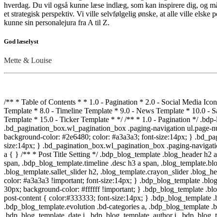
hverdag. Du vil også kunne læse indlæg, som kan inspirere dig, og mås
et strategisk perspektiv. Vi ville selvfølgelig ønske, at alle ville els
kunne sin personalejura fra A til Z.
God læselyst
Mette & Louise
/** * Table of Contents * * 1.0 - Pagination * 2.0 - Social Media Icon * 3.0 - Default Blog Template * 4.0 - Classical Template * 5.0 - Light Breeze Template * 6.0 - Spektrum Template * 7.0 - Evolution Template * 8.0 - Timeline Template * 9.0 - News Template * 10.0 - Sallet Template * 11.0 - Media Grid Template * 12.0 - Crayon Slider Template * 13.0 - Blog-Carousel Template * 14.0 - Blog-Grid-Box Template * 15.0 - Ticker Template * */ /** * 1.0 - Pagination */ .bdp-load-more a.button.bdp-load-more-btn { background-color: #2e6480; color: #a3a3a3; font-size:14px; } .bd_pagination_box.wl_pagination_box .paging-navigation ul.page-numbers li a.page-numbers:hover, .bd_pagination_box.wl_pagination_box .paging-navigation ul.page-numbers li > span.current { background-color: #2e6480; color: #a3a3a3; font-size:14px; } .bd_pagination_box.wl_pagination_box .paging-navigation ul.page-numbers li a.page-numbers { background-color: #a3a3a3; color: #2e6480; font-size:14px; } .bd_pagination_box.wl_pagination_box .paging-navigation ul.page-numbers li a.page-numbers.dots { font-size:14px !important; } /** * 2.0 - Social Media Icon */ .blog_template .social-component a { } /** * Post Title Setting */ .bdp_blog_template .blog_header h2 a span, .bdp_blog_template .bd-blog-header h2 a span, .glossary .blog_header h2 a span, .bdp_blog_template.media-grid .blog_header h2 a span, .bdp_blog_template.timeline .desc h3 a span, .blog_template.blog-grid-box h2.post_title a span{ word-break : normal; } /** * 3.0 - Default Blog Template */ /* .bdp_blog_template.nicy .blog_header h2, */ .blog_template.sallet_slider h2, .blog_template.crayon_slider .blog_header h2, .glossary .blog_header h2, .bdp_blog_template .bd-blog-header h2 { background: #ffffff } .blog_template .bd-more-tag-inline { color: #a3a3a3 !important; font-size:14px; } .bdp_blog_template .blog_header h2 a, .bdp_blog_template .bd-blog-header h2 a, .bdp_blog_template .bd_ad_container h4 { color: #333333 !important; font-size: 30px; background-color: #ffffff !important; } .bdp_blog_template .blog_header h2, .bdp_blog_template .bd-blog-header h2, .blog_template .bd_ad_container h4 { font-size: 30px; } .post_content-inner p, .bd-post-content { color:#333333; font-size:14px; } .bdp_blog_template .bd-metacats, .bd-tags, span.bd-category-link, .bdp_blog_template .author, .bdp_blog_template .date, .bdp_blog_template .bd-categories, .bdp_blog_template.evolution .bd-categories a, .bdp_blog_template .bd-categories a, .bd-meta-data-box .bd-metacats, .bd-meta-data-box .bd-metacomments, .bd-meta-data-box .bd-metacomments span, .bdp_blog_template .date i, .bdp_blog_template .author i, .bdp_blog_template .comment i, .bd-tags a, span.bd-category-link a, .bd-metadatabox p, span .bd-link-label, .bdp_blog_template .blog_footer span, .bd-metacomments i, .date_wrap i, .bdp_blog_template a, .bdp_blog_template .post_content, .bd-categories i, .bdp_blog_template.spektrum .post-bottom .post-by, .bdp_blog_template.spektrum .post-bottom .bd-tags, .bd-metadatabox, .bdp_blog_template.news .bd-blog-header .bd-metadatabox a, .bdp_blog_template.news .post-content-div .post_cat_tag > span i, .bdp_blog_template .bd-meta-data-box .bd-metadate, .bdp_blog_template .bd-meta-data-box .bd-metauser, .bdp_blog_t