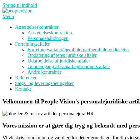
Spring til indhold
Menu
Ansættelseskontrakter
Ansættelseskontrakten
Personalehåndbogen
Forretningsaftaler
Forretningsaftaler/ejeraftale-partneraftale-vedtaegter
Opdatering af jeres juridiske aftaler
Udarbejdelse af juridiske aftaler
Gennemgang af samarbejdspartners aftale
Andre kontrakter
Referencer
Salgs- og leveringsbetingelser
Kontakt
Velkommen til People Vision's personalejuridiske arti
Vores mission er at gøre dig tryg og bekendt med per
Vi vil skrive om kultur og værdier, for det er grundlaget for din virk